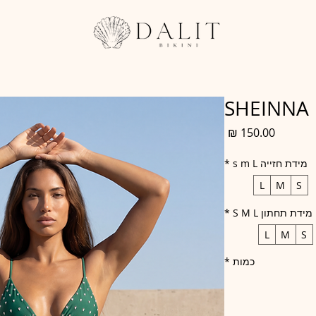
Home
Shop
Details
Contact
SHEINNA
מחיר
מידת חזייה s m L
*
L
M
S
מידת תחתון S M L
*
L
M
S
כמות
*