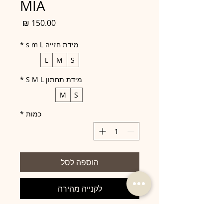
MIA
מחיר
מידת חזייה s m L
*
L
M
S
מידת תחתון S M L
*
M
S
כמות
*
הוספה לסל
לקנייה מהירה