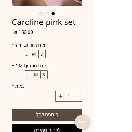
Caroline pink set
מחיר
מידת חזייהs m L
*
L
M
S
מידת תחתוןS M L
*
L
M
S
כמות
*
הוספה לסל
לקנייה מהירה